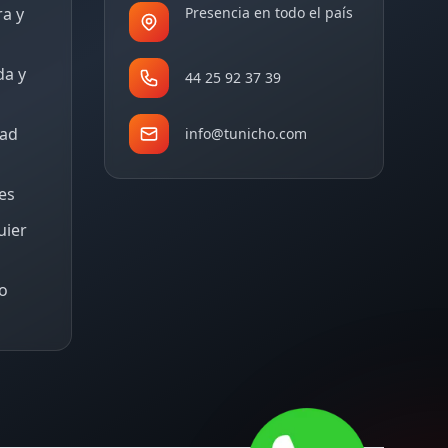
ra y
Presencia en todo el país
da y
44 25 92 37 39
dad
info@tunicho.com
tes
uier
o