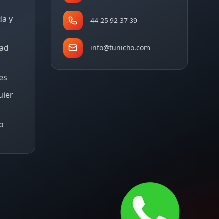
da y
44 25 92 37 39
dad
info@tunicho.com
tes
uier
o