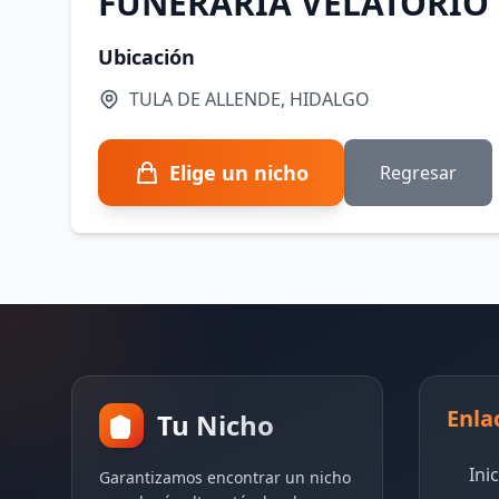
FUNERARIA VELATORIO
Ubicación
TULA DE ALLENDE, HIDALGO
Elige un nicho
Regresar
Enla
Tu Nicho
Ini
Garantizamos encontrar un nicho