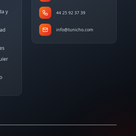
da y
44 25 92 37 39
dad
info@tunicho.com
tes
uier
o