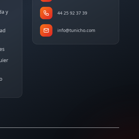
da y
44 25 92 37 39
dad
info@tunicho.com
tes
uier
o